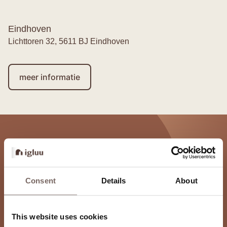
Eindhoven
Lichttoren 32, 5611 BJ Eindhoven
meer informatie
Werken bij Igluu
Op zoek naar een dynamische baan, bijbaan of
Consent
Details
About
stage?
This website uses cookies
Solliciteer