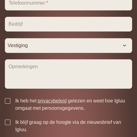
Telefoonnummer
*
Bedrijf
Vestiging
Opmerkingen
Geen
Ik heb het
privacybeleid
gelezen en weet hoe Igluu
titel
omgaat met persoonsgegevens.
*
Geen
Ik blijf graag op de hoogte via de nieuwsbrief van
titel
Igluu.