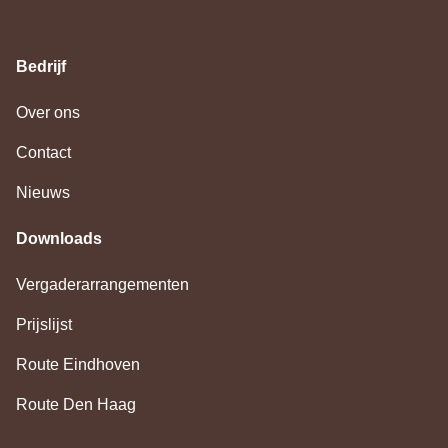
Bedrijf
Over ons
Contact
Nieuws
Downloads
(opent
Vergaderarrangementen
in
(opent
nieuw
Prijslijst
in
tabblad)
nieuw
(opent
Route Eindhoven
tabblad)
in
(opent
nieuw
Route Den Haag
in
tabblad)
nieuw