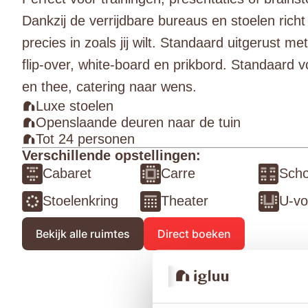
Dankzij de verrijdbare bureaus en stoelen richt
precies in zoals jij wilt. Standaard uitgerust 
flip-over, white-board en prikbord. Standaard v
en thee, catering naar wens.
Luxe stoelen
Openslaande deuren naar de tuin
Tot 24 personen
Verschillende opstellingen:
Cabaret
Carre
Scho
Stoelenkring
Theater
U-v
Bekijk alle ruimtes
Direct boeken