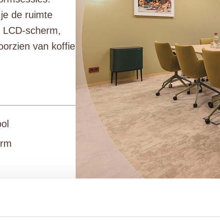
 je de ruimte
met LCD-scherm,
oorzien van koffie
ol
orm