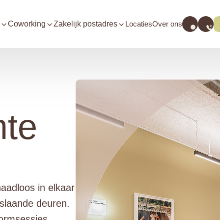
Coworking
Zakelijk postadres
Locaties
Over ons
mte
naadloos in elkaar
slaande deuren.
tormsessies.