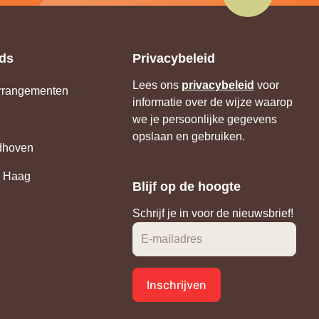
ds
Privacybeleid
Lees ons
privacybeleid
voor
(opent
rrangementen
informatie over de wijze waarop
in
pent
nieuw
we je persoonlijke gegevens
tabblad)
opslaan en gebruiken.
euw
(opent
dhoven
blad)
in
(opent
nieuw
n Haag
Blijf op de hoogte
in
tabblad)
nieuw
Schrijf je in voor de nieuwsbrief!
tabblad)
E-mailadres
Inschrijven