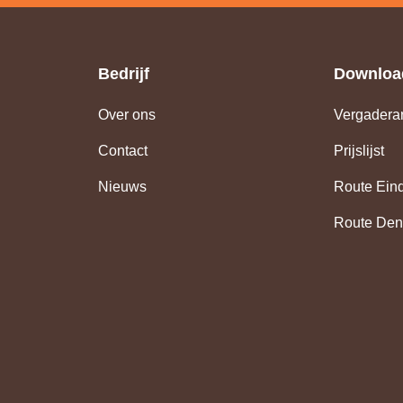
Bedrijf
Downloa
Over ons
Vergadera
(o
Contact
Prijslijst
in
ni
Nieuws
Route Ein
tab
Route De